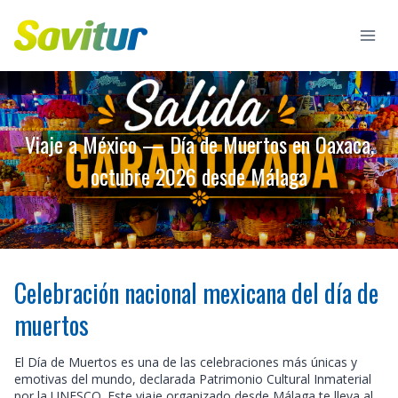
Saltar
al
contenido
Viaje a México — Día de Muertos en Oaxaca,
octubre 2026 desde Málaga
Celebración nacional mexicana del día de
muertos
El Día de Muertos es una de las celebraciones más únicas y
emotivas del mundo, declarada Patrimonio Cultural Inmaterial
por la UNESCO. Este viaje organizado desde Málaga te lleva al