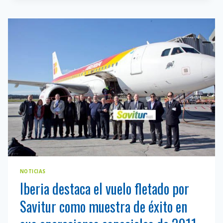
DEL
EMBAJADOR
DE
ISRAEL
EN
ESPAÑA
NOTICIAS
Iberia destaca el vuelo fletado por
Savitur como muestra de éxito en