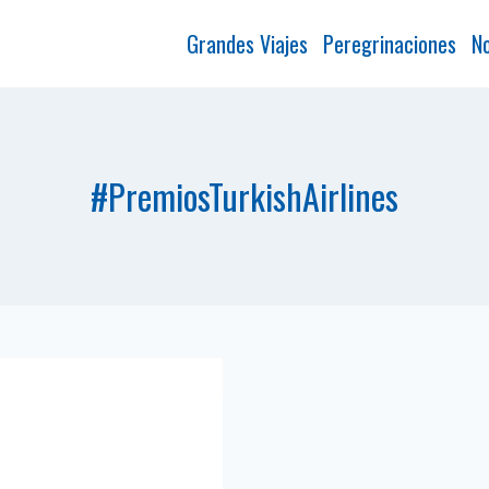
Grandes Viajes
Peregrinaciones
No
#PremiosTurkishAirlines