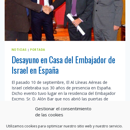
NOTICIAS
|
PORTADA
Desayuno en Casa del Embajador de
Israel en España
El pasado 10 de septiembre, El Al Líneas Aéreas de
Israel celebraba sus 30 años de presencia en España.
Dicho evento tuvo lugar en la residencia del Embajador
Excmo. Sr. D. Alón Bar que nos abrió las puertas de
su casa y nos ofreció un desayuno que disfrutamos los
Gestionar el consentimiento
presentes tanto por su contenido como por…
de las cookies
DESAYUNO
LEER MÁS
EN
Utilizamos cookies para optimizar nuestro sitio web y nuestro servicio.
CASA