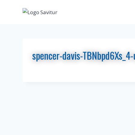
Saltar
al
contenido
spencer-davis-TBNbpd6Xs_4-