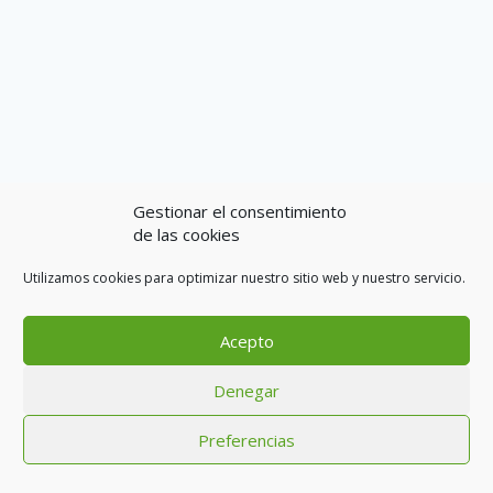
Gestionar el consentimiento
de las cookies
Utilizamos cookies para optimizar nuestro sitio web y nuestro servicio.
Acepto
Aviso legal
Política de cookies (UE)
Condiciones generales
Denegar
Política de privacidad
Contacto
Preferencias
© 2026 Toon Viajes SLU - CIAN 296018-2