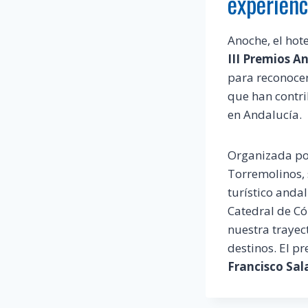
experienc
Anoche, el hot
III Premios A
para reconocer
que han contrib
en Andalucía.
Organizada po
Torremolinos, 
turístico anda
Catedral de Có
nuestra trayec
destinos. El p
Francisco Sal