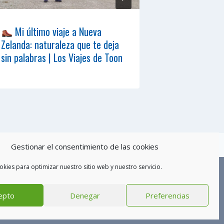
Mi último viaje a Nueva
PTV Málaga r
Zelanda: naturaleza que te deja
especial sob
sin palabras | Los Viajes de Toon
Gestionar el consentimiento de las cookies
okies para optimizar nuestro sitio web y nuestro servicio.
epto
Denegar
Preferencias