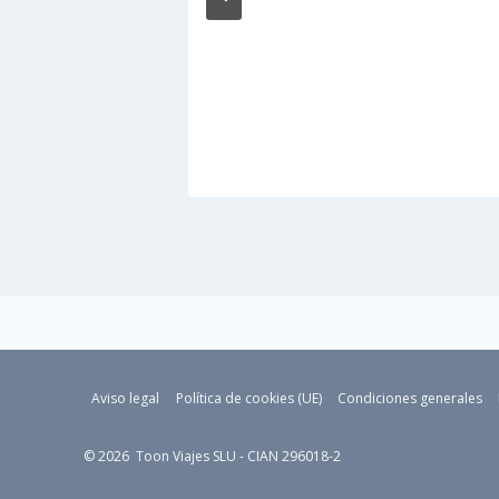
 el viaje que
Aviso legal
Política de cookies (UE)
Condiciones generales
© 2026 Toon Viajes SLU - CIAN 296018-2