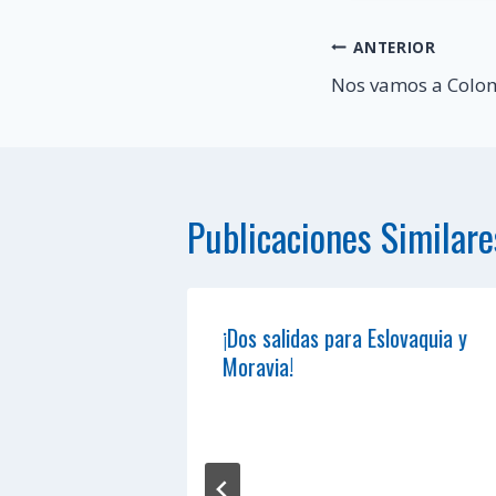
Navegación
ANTERIOR
Nos vamos a Colo
de
entradas
Publicaciones Similare
¡Dos salidas para Eslovaquia y
Moravia!