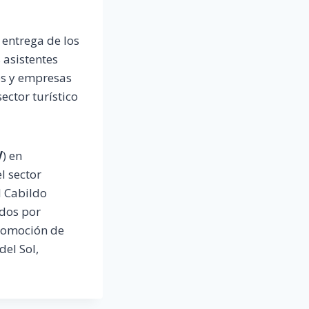
 entrega de los
 asistentes
nes y empresas
ector turístico
V
) en
l sector
el Cabildo
ados por
promoción de
del Sol,