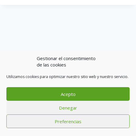
Gestionar el consentimiento
de las cookies
Utilizamos cookies para optimizar nuestro sitio web y nuestro servicio.
Acepto
Aviso legal
Política de cookies (UE)
Condiciones generales
Denegar
Política de privacidad
Contacto
Preferencias
© 2026 Toon Viajes SLU - CIAN 296018-2