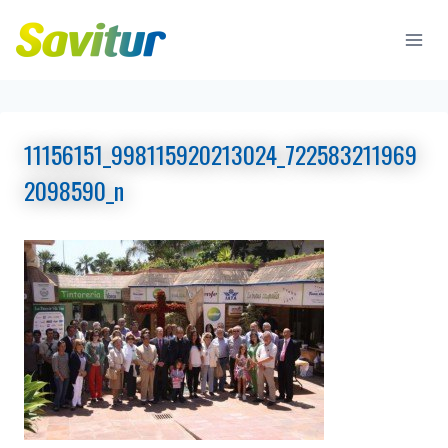
Saltar
al
contenido
11156151_998115920213024_722583211969
2098590_n